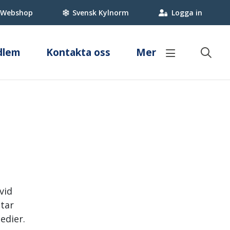
Webshop
Svensk Kylnorm
Logga in
dlem
Kontakta oss
Mer
Branschregler
Om värmepumpar
pstekniker
Kyla
Fakta om värmepumpar
umpstekniker?
Svensk Kylnorm
Villa
ker
Kommersiell kyla
Fastighet
Köldmedier
Certifiering & Kvalitet
Myndighetskrav
Besparingskalkyl
vid
 tar
edier.