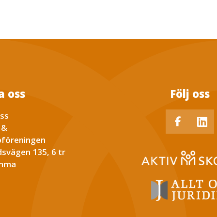
a oss
Följ oss
ss
 &
föreningen
svägen 135, 6 tr
omma