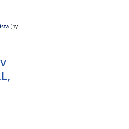
ista
(ny
av
L,