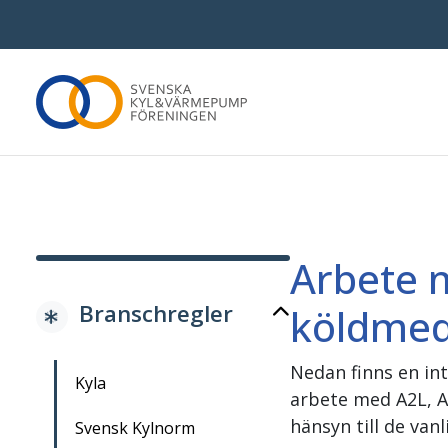
Om SKVP
Medl
Vad gör Svenska Kyl & Värmepumpföreningen?
Bli me
Vi som jobbar här
Varför 
FAQ
Medle
Arbete 
Kontakta oss
Våra 
Branschregler
köldmed
Press
Nedan finns en in
Kyla
arbete med A2L, A
hänsyn till de van
Svensk Kylnorm