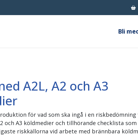
Bli me
em
Nyheter & Statistik
Jobb & Utbildning
dlem
Aktiviteter
Varför bli kyl-och värmepum
bli medlem?
Nyheter
Vad gör en kyl- och värmep
msförmåner
Tidningen Klimat
Bli Kyl- och värmepumptekni
med A2L, A2 och A3
medlemmar
Statistik
Våra yrkesambassadörer
ier
troduktion för vad som ska ingå i en riskbedömning 
2 och A3 köldmedier och tillhörande checklista som
ligaste riskkällorna vid arbete med brännbara köldm