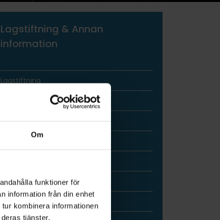
Lagstiftning & Annan
information
Lagstiftning
Myndigheter & Organisationer
Köldmedier
Om
Kvotsystemet
Påfyllnadsförbud
Certifiering
andahålla funktioner för
n information från din enhet
Referensgrupp
 tur kombinera informationen
deras tjänster.