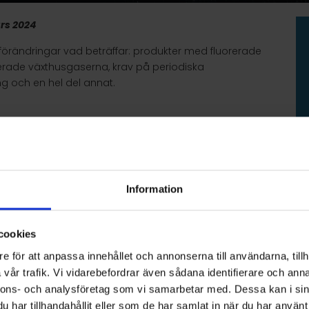
rs 2024​
 förändringar vad beträffar: produkter med fluorerade
erade växthusgaserna, krav på periodiska
ing och en hel del annat.
äxthusgaser (Upphäver EU/517/2014)
de växthusgaser (Upphäver EU/517/2014)
greenhouse gases (Repeals EU/517/2014)
Information
fiering för f-gaser och alternativ till
en av märkningen för vissa produkter och viss
cookies
gaser (Upphäver EU/2015/2068)
e för att anpassa innehållet och annonserna till användarna, tillh
g av fluorerade växthusgaser med en GWP på 150 eller
vår trafik. Vi vidarebefordrar även sådana identifierare och anna
nde kontaktfrysar för blodplasma
nnons- och analysföretag som vi samarbetar med. Dessa kan i sin
g av fluorerade växthusgaser med en GWP på 150 eller
har tillhandahållit eller som de har samlat in när du har använt 