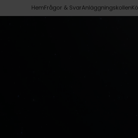
Hem
Frågor & Svar
Anläggningskollen
Kö