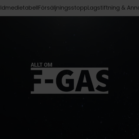
ldmedietabell
Försäljningsstopp
Lagstiftning & Ann