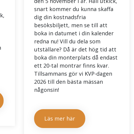
den 5 november i år. Håll utkick,
snart kommer du kunna skaffa
k,
dig din kostnadsfria
besöksbiljett, men se till att
boka in datumet i din kalender
redna nu! Vill du dela som
m
utställare? Då är det hög tid att
boka din monterplats då endast
ett 20-tal montrar finns kvar.
Tillsammans gör vi KVP-dagen
2026 till den bästa mässan
någonsin!
Läs mer här