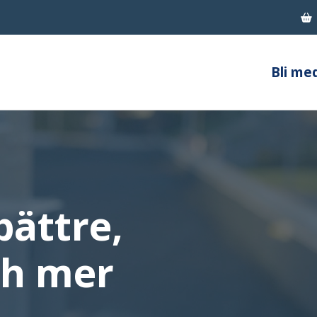
Bli me
em
Nyheter & Statistik
Jobb & Utbildning
dlem
Aktiviteter
Varför bli kyl-och värmepum
bli medlem?
Nyheter
Vad gör en kyl- och värmep
msförmåner
Tidningen Klimat
Bli Kyl- och värmepumptekni
medlemmar
Statistik
Våra yrkesambassadörer
bättre,
ch mer