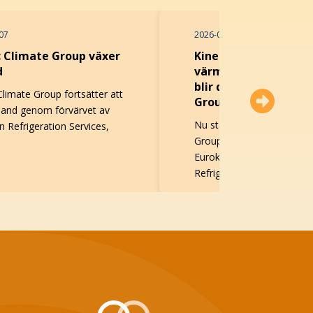
07
2026-08-03
c Climate Group växer
Kinesisk tillverkare 
d
värme- och kylutrus
blir del av Atlas Cop
Climate Group fortsätter att
Group
Irland genom förvärvet av
Nu står det klart att Atla
n Refrigeration Services,
Group köper Guangdong
Euroklimat Air-Conditioni
Refrigeration Co., Ltd , en..