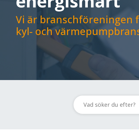
energismart
Vi är branschföreningen f
kyl- och värmepumpbran