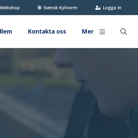
Webshop
Svensk Kylnorm
Logga in
dlem
Kontakta oss
Mer
Branschregler
Om värmepumpar
pstekniker
Kyla
Fakta om värmepumpar
umpstekniker?
Svensk Kylnorm
Villa
ker
Kommersiell kyla
Fastighet
Köldmedier
Certifiering & Kvalitet
Myndighetskrav
Besparingskalkyl