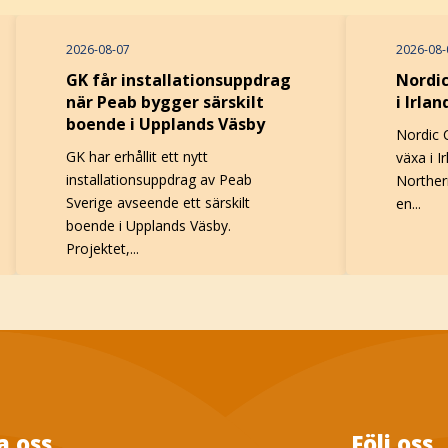
2026-08-07
2026-08-
GK får installationsuppdrag
Nordi
när Peab bygger särskilt
i Irlan
boende i Upplands Väsby
Nordic 
GK har erhållit ett nytt
växa i 
installationsuppdrag av Peab
Norther
Sverige avseende ett särskilt
en...
boende i Upplands Väsby.
Projektet,...
a oss
Följ oss