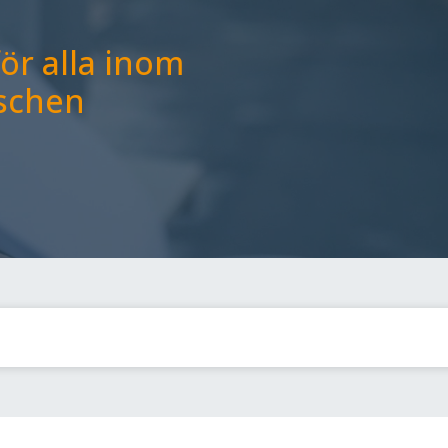
ör alla inom
schen