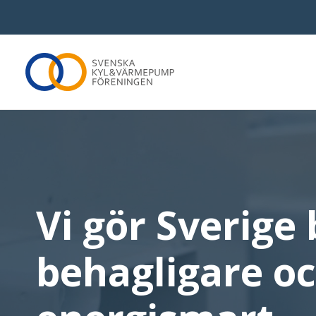
Om SKVP
Medl
Vad gör Svenska Kyl & Värmepumpföreningen?
Bli me
Vi som jobbar här
Varför 
FAQ
Medle
Kontakta oss
Våra 
Vi gör Sverige 
Press
behagligare o