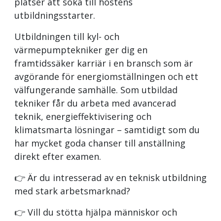
platser att söka till höstens
Våra medlemmar
Statistik
utbildningsstarter.
Jobb & Utbildning
Utbildningen till kyl- och
Varför bli kyl-och värmepumpstekniker
värmepumptekniker ger dig en
Vad gör en kyl- och värmepumpstekniker?
framtidssäker karriär i en bransch som är
Bli Kyl- och värmepumptekniker
avgörande för energiomställningen och ett
Våra yrkesambassadörer
välfungerande samhälle. Som utbildad
Branschregler
Om värmepumpar
tekniker får du arbeta med avancerad
Kyla
Fakta om värmepumpar
teknik, energieffektivisering och
Svensk Kylnorm
Villa
klimatsmarta lösningar – samtidigt som du
Kommersiell kyla
Fastighet
har mycket goda chanser till anställning
Köldmedier
Certifiering & Kvalitet
direkt efter examen.
Myndighetskrav
Besparingskalkyl
👉 Är du intresserad av en teknisk utbildning
med stark arbetsmarknad?
👉 Vill du stötta hjälpa människor och