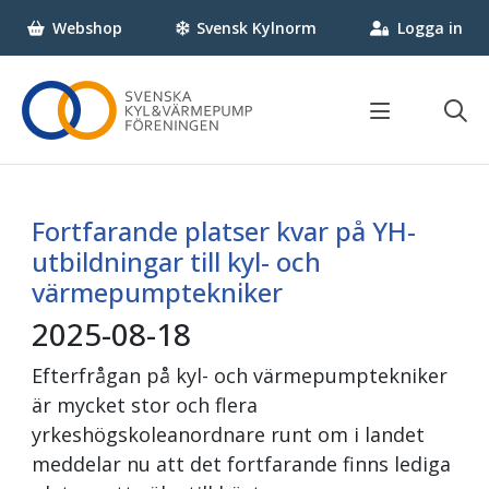
Webshop
Svensk Kylnorm
Logga in
Om SKVP
Vad gör Svenska Kyl & Värmepumpföreningen?
Fortfarande platser kvar på YH-
Vi som jobbar här
utbildningar till kyl- och
FAQ
värmepumptekniker
Kontakta oss
2025-08-18
Press
Medlem
Nyheter & Statistik
Efterfrågan på kyl- och värmepumptekniker
är mycket stor och flera
Bli medlem
Aktiviteter
yrkeshögskoleanordnare runt om i landet
Varför bli medlem?
Nyheter
meddelar nu att det fortfarande finns lediga
Medlemsförmåner
Tidningen Klimat