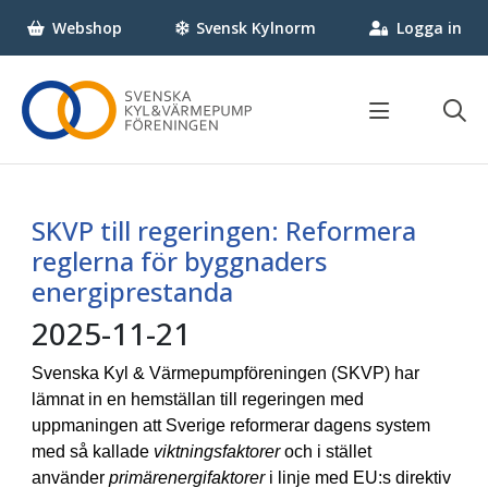
Webshop
Svensk Kylnorm
Logga in
Om SKVP
Vad gör Svenska Kyl & Värmepumpföreningen?
SKVP till regeringen: Reformera
Vi som jobbar här
reglerna för byggnaders
FAQ
energiprestanda
Kontakta oss
2025-11-21
Press
Medlem
Nyheter & Statistik
Svenska Kyl & Värmepumpföreningen (SKVP) har
lämnat in en hemställan till regeringen med
Bli medlem
Aktiviteter
uppmaningen att Sverige reformerar dagens system
Varför bli medlem?
Nyheter
med så kallade
viktningsfaktorer
och i stället
Medlemsförmåner
Tidningen Klimat
använder
primärenergifaktorer
i linje med EU:s direktiv