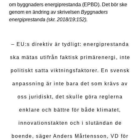
Våra medlemmar
Statistik
om byggnaders energiprestanda (EPBD). Det bör ske
genom en ändring av
Jobb & Utbildning
skrivelsen
Byggnaders
energiprestanda (skr. 2018/19:152).
Varför bli kyl-och värmepumpstekniker
Vad gör en kyl- och värmepumpstekniker?
Bli Kyl- och värmepumptekniker
– EU:s direktiv är tydligt: energiprestanda
Våra yrkesambassadörer
ska mätas utifrån faktisk primärenergi, inte
Branschregler
Om värmepumpar
Kyla
Fakta om värmepumpar
politiskt satta viktningsfaktorer. En svensk
Svensk Kylnorm
Villa
anpassning är inte bara det som krävs av
Kommersiell kyla
Fastighet
Köldmedier
Certifiering & Kvalitet
oss juridiskt, det skulle göra reglerna
Myndighetskrav
Besparingskalkyl
enklare och bättre för både klimatet,
innovationstakten och i slutändan de
boende, säger Anders Mårtensson, VD för