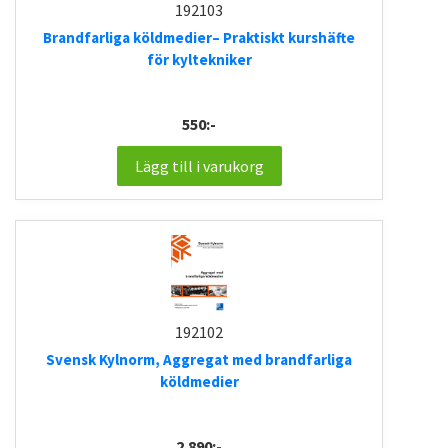
192103
Brandfarliga köldmedier– Praktiskt kurshäfte
för kyltekniker
550:-
Lägg till i varukorg
192102
Svensk Kylnorm, Aggregat med brandfarliga
köldmedier
2.890:-