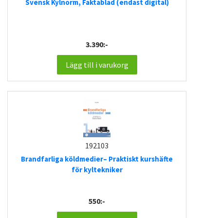
Svensk Kylnorm, Faktablad (endast digital)
3.390:-
Lägg till i varukorg
192103
Brandfarliga köldmedier– Praktiskt kurshäfte
för kyltekniker
550:-