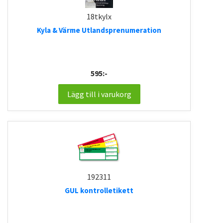
18tkylx
Kyla & Värme Utlandsprenumeration
595:-
Lägg till i varukorg
192311
GUL kontrolletikett