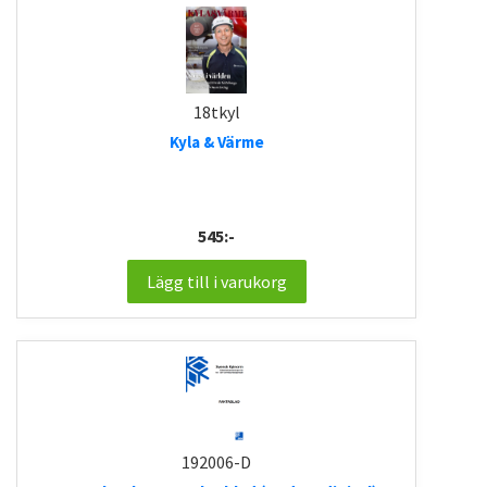
18tkyl
Kyla & Värme
545:-
Lägg till i varukorg
192006-D