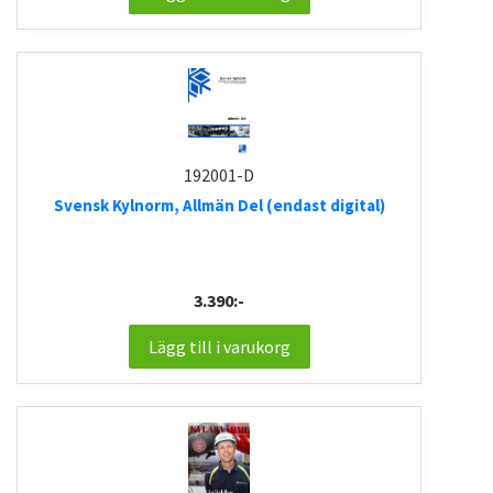
192001-D
Svensk Kylnorm, Allmän Del (endast digital)
3.390:-
Lägg till i varukorg