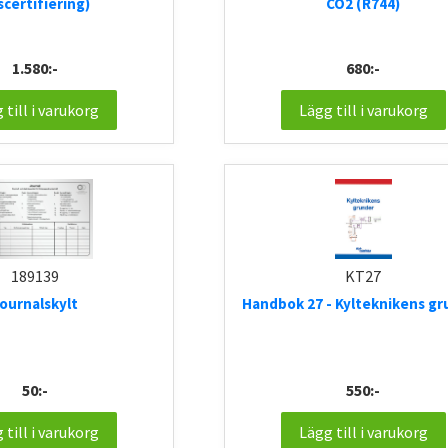
scertifiering)
CO2 (R744)
1.580:-
680:-
 till i varukorg
Lägg till i varukorg
189139
KT27
ournalskylt
Handbok 27 - Kylteknikens gr
50:-
550:-
 till i varukorg
Lägg till i varukorg