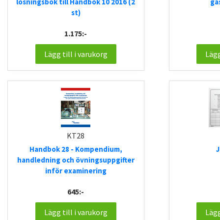
lösningsbok till Handbok 10 2016 (2
ga
st)
1.175:-
Lägg till i varukorg
Lägg
KT28
Handbok 28 - Kompendium,
J
handledning och övningsuppgifter
inför examinering
645:-
Lägg till i varukorg
Lägg