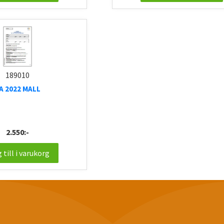
189010
A 2022 MALL
2.550:-
 till i varukorg