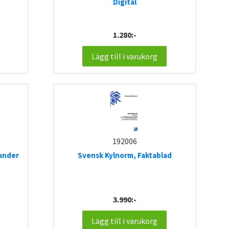
Digital
1.280:-
Lägg till i varukorg
192006
under
Svensk Kylnorm, Faktablad
3.990:-
Lägg till i varukorg