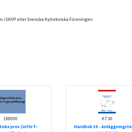
m i SKVP eller Svenska Kyltekniska Föreningen
188000
KT30
iska prov (inför F-
Handbok 30 - Anläggningste