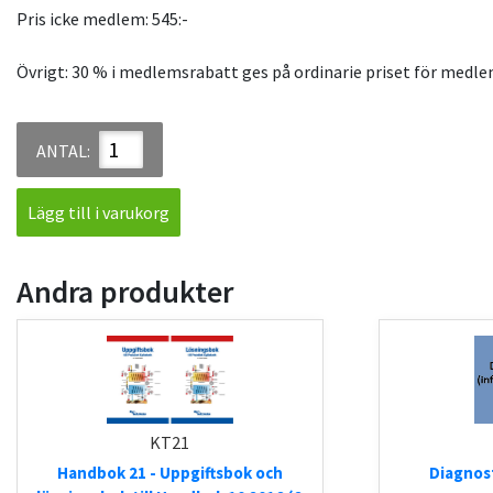
Pris icke medlem: 545:-
Övrigt: 30 % i medlemsrabatt ges på ordinarie priset för medle
ANTAL:
Lägg till i varukorg
Andra produkter
KT21
Handbok 21 - Uppgiftsbok och
Diagnost